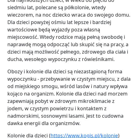
Dla najmłodszych dzieci, w wieku od pięciu do
siedmiu lat, polecane są półkolonie, wtedy
wieczorem, na noc dziecko wraca do swojego domu.
Dla dzieci powyżej ośmiu lat lepsze i bardziej
wartościowe będą wyjazdy poza własną
miejscowość. Wtedy rodzice mają pełną swobodę i
naprawdę mogą odpocząć lub skupić się na pracy, a
dzieci mają możliwość pełnego, zdrowego dla ciała i
ducha, wesołego wypoczynku z rówieśnikami.
Obozy i kolonie dla dzieci są niezastąpioną forma
wypoczynku - przebywanie w czystym miejscu, z dala
od miejskiego smogu, wśród lasów i natury wpływa
kojąco na organizm. Kolonie dla dzieci nad morzem
zapewniają pobyt w zdrowym mikroklimacie z
jodem, w czystym powietrzu i kontaktem z
nadmorskimi, sosnowymi lasami. Jest to cudowna
dawka energii dla organizmów.
Kolonie dla dzieci (
https://www.kogis.pl/kolonie
)