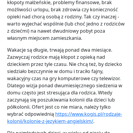
kłopoty małżeńskie, problemy finansowe, brak
możliwości urlopu, brak zdrowia czy konieczność
opieki nad chorą osobą z rodziny. Tak czy inaczej -
warto wyjechać wspólnie (lub choć jedno z rodziców
z dziećmi) na nawet dwudniowy pobyt poza
własnym miejscem zamieszkania.
Wakacje są długie, trwają ponad dwa miesiące.
Zazwyczaj rodzice mają kłopot z opieką nad
dzieckiem przez tyle czasu. Nie chcą też, by dziecko
siedziało bezczynnie w domu i traciło fajny,
wakacyjny czas na gry komputerowe czy telewizor.
Dlatego wizja ponad dwumiesięcznego siedzenia w
domu często jest stresująca dla rodzica. Wtedy
zaczynają się poszukiwania kolonii dla dzieci lub
półkolonii. Ofert jest co nie miara, należy tylko
wybrać odpowiednią
https://www.kogis.pl/rodzaje-
kolonii/kolonie-z-jezykiem-angielskim/
.