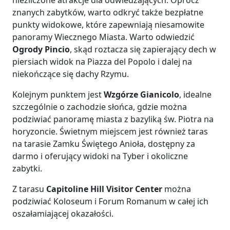
niezliczone atrakcje dla odwiedzających. Oprócz
znanych zabytków, warto odkryć także bezpłatne
punkty widokowe, które zapewniają niesamowite
panoramy Wiecznego Miasta. Warto odwiedzić
Ogrody Pincio
, skąd roztacza się zapierający dech w
piersiach widok na Piazza del Popolo i dalej na
niekończące się dachy Rzymu.
Kolejnym punktem jest
Wzgórze Gianicolo
, idealne
szczególnie o zachodzie słońca, gdzie można
podziwiać panoramę miasta z bazyliką św. Piotra na
horyzoncie. Świetnym miejscem jest również taras
na tarasie Zamku Świętego Anioła, dostępny za
darmo i oferujący widoki na Tyber i okoliczne
zabytki.
Z tarasu
Capitoline Hill Visitor Center
można
podziwiać Koloseum i Forum Romanum w całej ich
oszałamiającej okazałości.