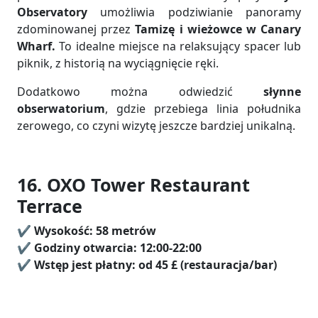
Observatory
umożliwia podziwianie panoramy
zdominowanej przez
Tamizę i wieżowce w Canary
Wharf.
To idealne miejsce na relaksujący spacer lub
piknik, z historią na wyciągnięcie ręki.
Dodatkowo można odwiedzić
słynne
obserwatorium
, gdzie przebiega linia południka
zerowego, co czyni wizytę jeszcze bardziej unikalną.
16. OXO Tower Restaurant
Terrace
✔️
Wysokość:
58 metrów
✔️ Godziny otwarcia: 12:00-22:00
✔️
Wstęp jest płatny:
od 45 £ (restauracja/bar)