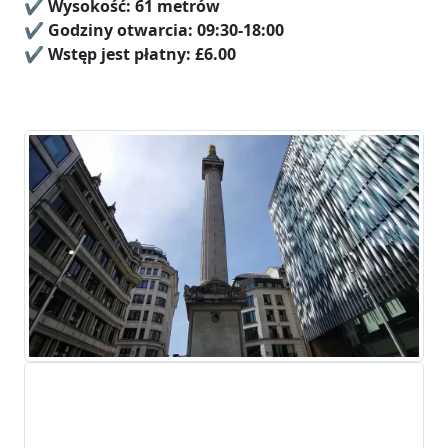
✔️
Wysokość:
61 metrów
✔️ Godziny otwarcia: 09:30-18:00
✔️
Wstęp jest płatny:
£6.00