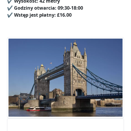
✔️
Wysokość: 42 metry
✔️ Godziny otwarcia: 09:30-18:00
✔️
Wstęp jest płatny:
£16.00