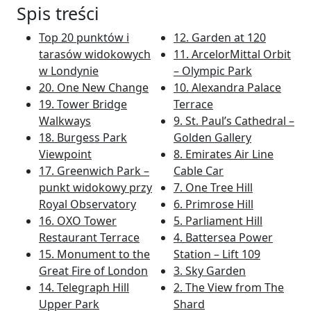
Spis treści
Top 20 punktów i
12. Garden at 120
tarasów widokowych
11. ArcelorMittal Orbit
w Londynie
– Olympic Park
20. One New Change
10. Alexandra Palace
19. Tower Bridge
Terrace
Walkways
9. St. Paul’s Cathedral –
18. Burgess Park
Golden Gallery
Viewpoint
8. Emirates Air Line
17. Greenwich Park –
Cable Car
punkt widokowy przy
7. One Tree Hill
Royal Observatory
6. Primrose Hill
16. OXO Tower
5. Parliament Hill
Restaurant Terrace
4. Battersea Power
15. Monument to the
Station – Lift 109
Great Fire of London
3. Sky Garden
14. Telegraph Hill
2. The View from The
Upper Park
Shard