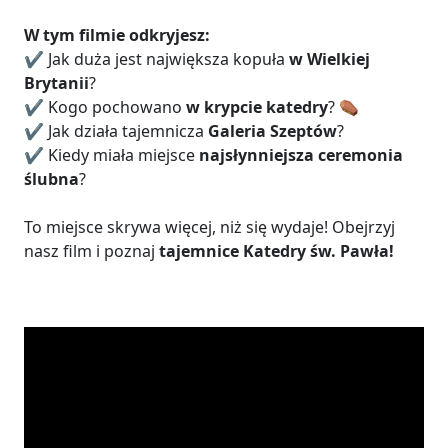
W tym filmie odkryjesz:
✔️ Jak duża jest największa kopuła
w Wielkiej
Brytanii
?
✔️ Kogo pochowano
w krypcie katedry
? ⚰️
✔️ Jak działa tajemnicza
Galeria Szeptów
?
✔️ Kiedy miała miejsce
najsłynniejsza ceremonia
ślubna
?
To miejsce skrywa więcej, niż się wydaje! Obejrzyj
nasz film i poznaj
tajemnice Katedry św. Pawła!