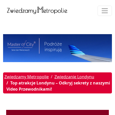
Zwiedzamy Metropolie
Zwiedzanie Londynu
Top atrakcje Londynu – Odkryj sekrety z naszymi
Video Przewodnikami!