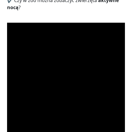
✔️ Czy w zoo można zobaczyć zwierzęta
aktywne
nocą
?