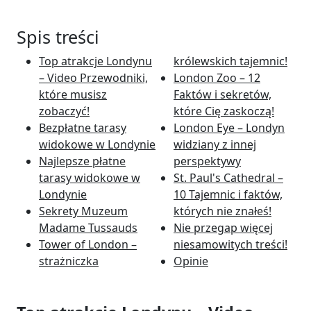
Spis treści
Top atrakcje Londynu
królewskich tajemnic!
– Video Przewodniki,
London Zoo – 12
które musisz
Faktów i sekretów,
zobaczyć!
które Cię zaskoczą!
Bezpłatne tarasy
London Eye – Londyn
widokowe w Londynie
widziany z innej
Najlepsze płatne
perspektywy
tarasy widokowe w
St. Paul's Cathedral –
Londynie
10 Tajemnic i faktów,
Sekrety Muzeum
których nie znałeś!
Madame Tussauds
Nie przegap więcej
Tower of London –
niesamowitych treści!
strażniczka
Opinie