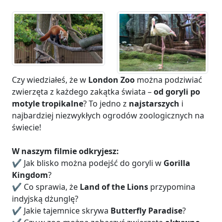
Czy wiedziałeś, że w
London Zoo
można podziwiać
zwierzęta z każdego zakątka świata –
od goryli po
motyle tropikalne
? To jedno z
najstarszych
i
najbardziej niezwykłych ogrodów zoologicznych na
świecie!
W naszym filmie odkryjesz:
✔️ Jak blisko można podejść do goryli w
Gorilla
Kingdom
?
✔️ Co sprawia, że
Land of the Lions
przypomina
indyjską dżunglę?
✔️ Jakie tajemnice skrywa
Butterfly Paradise
?