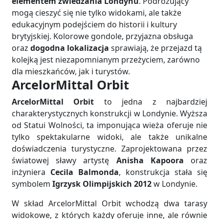
elementem zwiedzania Londynu
. Podróżujący
mogą cieszyć się nie tylko widokami, ale także
edukacyjnym podejściem do historii i kultury
brytyjskiej. Kolorowe gondole, przyjazna obsługa
oraz
dogodna lokalizacja
sprawiają, że przejazd tą
kolejką jest niezapomnianym przeżyciem, zarówno
dla mieszkańców, jak i turystów.
ArcelorMittal Orbit
ArcelorMittal Orbit
to jedna z najbardziej
charakterystycznych konstrukcji w Londynie. Wyższa
od Statui Wolności, ta imponująca wieża oferuje nie
tylko spektakularne widoki, ale także unikalne
doświadczenia turystyczne. Zaprojektowana przez
światowej sławy artystę
Anisha Kapoora
oraz
inżyniera
Cecila Balmonda
, konstrukcja stała się
symbolem
Igrzysk Olimpijskich 2012
w Londynie.
W skład ArcelorMittal Orbit wchodzą dwa tarasy
widokowe, z których każdy oferuje inne, ale równie