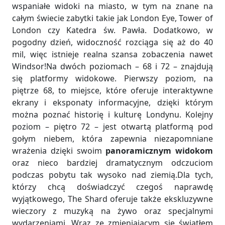
wspaniałe widoki na miasto, w tym na znane na
całym świecie zabytki takie jak London Eye, Tower of
London czy Katedra św. Pawła. Dodatkowo, w
pogodny dzień, widoczność rozciąga się aż do 40
mil, więc istnieje realna szansa zobaczenia nawet
Windsor!Na dwóch poziomach – 68 i 72 – znajdują
się platformy widokowe. Pierwszy poziom, na
piętrze 68, to miejsce, które oferuje interaktywne
ekrany i eksponaty informacyjne, dzięki którym
można poznać historię i kulturę Londynu. Kolejny
poziom – piętro 72 – jest otwartą platformą pod
gołym niebem, która zapewnia niezapomniane
wrażenia dzięki swoim
panoramicznym widokom
oraz nieco bardziej dramatycznym odczuciom
podczas pobytu tak wysoko nad ziemią.Dla tych,
którzy chcą doświadczyć czegoś naprawdę
wyjątkowego, The Shard oferuje także ekskluzywne
wieczory z muzyką na żywo oraz specjalnymi
wydarzeniami. Wraz ze zmieniającym się światłem