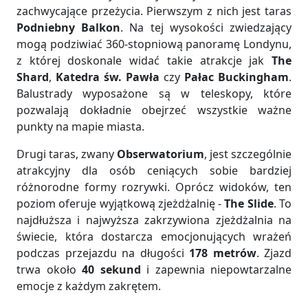
zachwycające przeżycia. Pierwszym z nich jest taras
Podniebny Balkon
. Na tej wysokości zwiedzający
mogą podziwiać 360-stopniową panoramę Londynu,
z której doskonale widać takie atrakcje jak
The
Shard
,
Katedra św. Pawła
czy
Pałac Buckingham
.
Balustrady wyposażone są w teleskopy, które
pozwalają dokładnie obejrzeć wszystkie ważne
punkty na mapie miasta.
Drugi taras, zwany
Obserwatorium
, jest szczególnie
atrakcyjny dla osób ceniących sobie bardziej
różnorodne formy rozrywki. Oprócz widoków, ten
poziom oferuje wyjątkową zjeżdżalnię -
The Slide
. To
najdłuższa i najwyższa zakrzywiona zjeżdżalnia na
świecie, która dostarcza emocjonujących wrażeń
podczas przejazdu na długości
178 metrów
. Zjazd
trwa około
40 sekund
i zapewnia niepowtarzalne
emocje z każdym zakrętem.