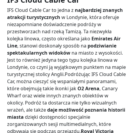
IFS Cloud Cable Car to jedna z
najbardziej znanych
atrakcji turystycznych
w Londynie, która oferuje
niezapomniane doświadczenie podróży w
przestworzach nad rzeką Tamizą. Ta niezwykła
kolejka linowa, często określana jako
Emirates Air
Line
, stanowi doskonały sposób na
podziwianie
spektakularnych widoków
na miasto z wysokości.
Jest to również jedyna tego typu kolejka linowa w
Londynie, co czyni ją wyjątkowym punktem na mapie
turystycznej stolicy Anglii.Podróżując IFS Cloud Cable
Car, można cieszyć się wspaniałymi panoramami,
które obejmują takie ikonki jak
O2 Arena
, Canary
Wharf oraz wiele innych znanych obiektów w
okolicy. Podróż ta dostarcza nie tylko wizualnych
wrażeń, ale także
daje możliwość poznania historii
miasta
dzięki dostępności specjalnie
zorganizowanych sesji multimedialnych, które
odbywają się podczas przejazdu.
Royal Victoria