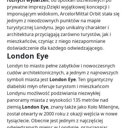
różnych wydarzeń
, od spotkań biznesowych po
prywatne imprezy.Dzięki wyjątkowej koncepcji i
imponującym widokom, ArcelorMittal Orbit stała się
jednym z nieodzownych punktów na mapie
turystycznej Londynu. Jego unikalny charakter i
architektura przyciągają zarówno turystów, jak i
mieszkańców, czyniąc z niego niezapomniane
doświadczenie dla każdego odwiedzającego.
London Eye
Londyn to miasto pełne zabytków i nowoczesnych
cudów architektonicznych, a jednym z najnowszych
symboli miasta jest
London Eye
. Ten gigantyczny
diabelski młyn oferuje turystom i mieszkańcom
Londynu możliwość podziwiania niezwykłej
panoramy miasta z wysokości 135 metrów nad
ziemią.
London Eye
, znany także jako Koło Milenijne,
został otwarty w 2000 roku z okazji wejścia w nowe
tysiąclecie. Obecnie jest jednym z najczęściej
odwiedzanych miejsc w Londynie, przyciągając