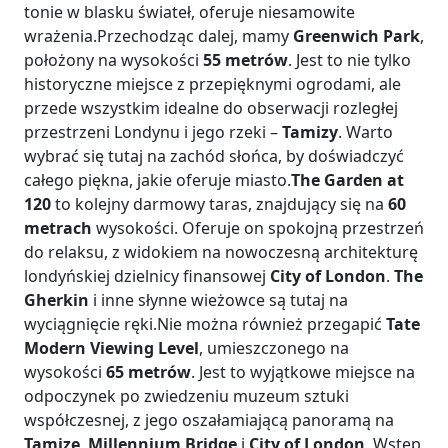
tonie w blasku świateł, oferuje niesamowite
wrażenia.Przechodząc dalej, mamy
Greenwich Park
,
położony na wysokości
55 metrów
. Jest to nie tylko
historyczne miejsce z przepięknymi ogrodami, ale
przede wszystkim idealne do obserwacji rozległej
przestrzeni Londynu i jego rzeki –
Tamizy
. Warto
wybrać się tutaj na zachód słońca, by doświadczyć
całego piękna, jakie oferuje miasto.
The Garden at
120
to kolejny darmowy taras, znajdujący się na
60
metrach
wysokości. Oferuje on spokojną przestrzeń
do relaksu, z widokiem na nowoczesną architekturę
londyńskiej dzielnicy finansowej
City of London
.
The
Gherkin
i inne słynne wieżowce są tutaj na
wyciągnięcie ręki.Nie można również przegapić
Tate
Modern Viewing Level
, umieszczonego na
wysokości
65 metrów
. Jest to wyjątkowe miejsce na
odpoczynek po zwiedzeniu muzeum sztuki
współczesnej, z jego oszałamiającą panoramą na
Tamizę
,
Millennium Bridge
i
City of London
. Wstęp