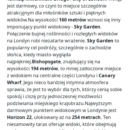
jest darmowy, co czyni to miejsce szczególnie
atrakcyjnym dla miłośników sztuki i pięknych
widoków.Na wysokości
160 metrów
wznosi się inny
imponujący punkt widokowy -
Sky Garden
.
Połączenie bujnej roślinności i rozległych widoków
na Londyn robi niezatarte wrażenie.
Sky Garden
to
popularny cel podróży, szczególnie o zachodzie
słońca, kiedy miasto wygląda
najpiękniej.
Bishopsgate
, znajdujący się na
wysokości
194 metrów
, to mniej zatłoczone miejsce
z widokiem na centralne części Londynu i
Canary
Wharf
. Jego nieco bardziej intymna atmosfera
sprawia, że jest to wybór dla tych, którzy cenią sobie
spokój i ciszę przy jednoczesnej możliwości
podziwiania miejskiego krajobrazu.Najwyższym
darmowym punktem widokowym w Londynie jest
Horizon 22
, ulokowany aż na
254 metrach
. Ten
niesamowity taras oferuje widoki, które obejmują