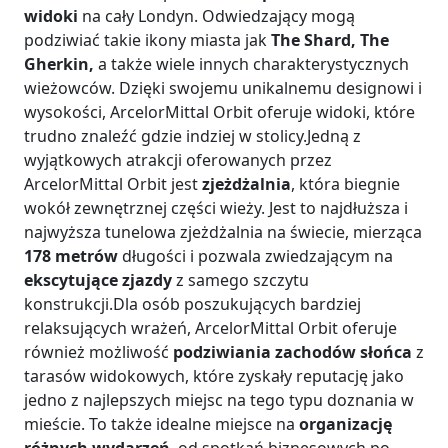
widoki
na cały Londyn. Odwiedzający mogą
podziwiać takie ikony miasta jak
The Shard, The
Gherkin,
a także wiele innych charakterystycznych
wieżowców. Dzięki swojemu unikalnemu designowi i
wysokości, ArcelorMittal Orbit oferuje widoki, które
trudno znaleźć gdzie indziej w stolicy.Jedną z
wyjątkowych atrakcji oferowanych przez
ArcelorMittal Orbit jest
zjeżdżalnia
, która biegnie
wokół zewnętrznej części wieży. Jest to najdłuższa i
najwyższa tunelowa zjeżdżalnia na świecie, mierząca
178 metrów
długości i pozwala zwiedzającym na
ekscytujące zjazdy
z samego szczytu
konstrukcji.Dla osób poszukujących bardziej
relaksujących wrażeń, ArcelorMittal Orbit oferuje
również możliwość
podziwiania zachodów słońca
z
tarasów widokowych, które zyskały reputację jako
jedno z najlepszych miejsc na tego typu doznania w
mieście. To także idealne miejsce na
organizację