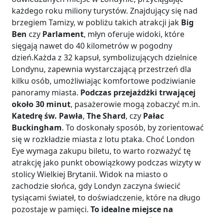
każdego roku miliony turystów. Znajdujący się nad
brzegiem Tamizy, w pobliżu takich atrakcji jak
Big
Ben
czy
Parlament
, młyn oferuje widoki, które
sięgają nawet do 40 kilometrów w pogodny
dzień.Każda z 32 kapsuł, symbolizujących dzielnice
Londynu, zapewnia wystarczającą przestrzeń dla
kilku osób, umożliwiając komfortowe podziwianie
panoramy miasta.
Podczas przejażdżki trwającej
około 30 minut
, pasażerowie mogą zobaczyć m.in.
Katedrę św. Pawła
,
The Shard
, czy
Pałac
Buckingham
. To doskonały sposób, by zorientować
się w rozkładzie miasta z lotu ptaka. Choć London
Eye wymaga zakupu biletu, to warto rozważyć tę
atrakcję jako punkt obowiązkowy podczas wizyty w
stolicy Wielkiej Brytanii. Widok na miasto o
zachodzie słońca, gdy Londyn zaczyna świecić
tysiącami świateł, to doświadczenie, które na długo
pozostaje w pamięci.
To idealne miejsce na