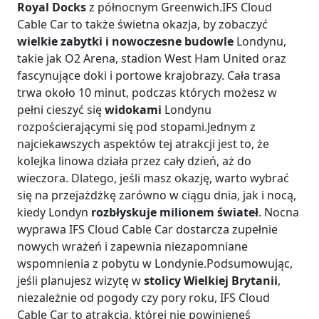
Royal Docks
z północnym Greenwich.IFS Cloud
Cable Car to także świetna okazja, by zobaczyć
wielkie zabytki i nowoczesne budowle
Londynu,
takie jak O2 Arena, stadion West Ham United oraz
fascynujące doki i portowe krajobrazy. Cała trasa
trwa około 10 minut, podczas których możesz w
pełni cieszyć się
widokami
Londynu
rozpościerającymi się pod stopami.Jednym z
najciekawszych aspektów tej atrakcji jest to, że
kolejka linowa działa przez cały dzień, aż do
wieczora. Dlatego, jeśli masz okazję, warto wybrać
się na przejażdżkę zarówno w ciągu dnia, jak i nocą,
kiedy Londyn
rozbłyskuje milionem świateł
. Nocna
wyprawa IFS Cloud Cable Car dostarcza zupełnie
nowych wrażeń i zapewnia niezapomniane
wspomnienia z pobytu w Londynie.Podsumowując,
jeśli planujesz wizytę w
stolicy Wielkiej Brytanii
,
niezależnie od pogody czy pory roku, IFS Cloud
Cable Car to atrakcja, której nie powinieneś