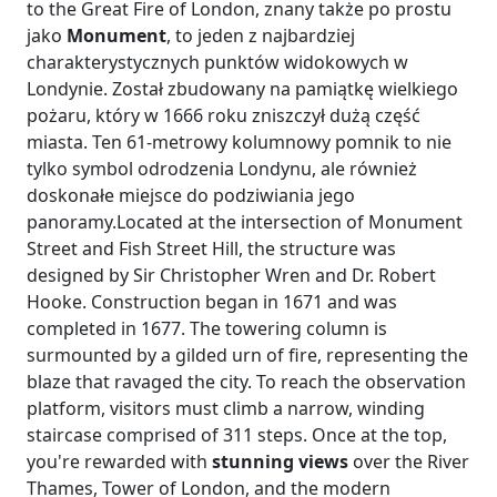
to the Great Fire of London, znany także po prostu
jako
Monument
, to jeden z najbardziej
charakterystycznych punktów widokowych w
Londynie. Został zbudowany na pamiątkę wielkiego
pożaru, który w 1666 roku zniszczył dużą część
miasta. Ten 61-metrowy kolumnowy pomnik to nie
tylko symbol odrodzenia Londynu, ale również
doskonałe miejsce do podziwiania jego
panoramy.Located at the intersection of Monument
Street and Fish Street Hill, the structure was
designed by Sir Christopher Wren and Dr. Robert
Hooke. Construction began in 1671 and was
completed in 1677. The towering column is
surmounted by a gilded urn of fire, representing the
blaze that ravaged the city. To reach the observation
platform, visitors must climb a narrow, winding
staircase comprised of 311 steps. Once at the top,
you're rewarded with
stunning views
over the River
Thames, Tower of London, and the modern