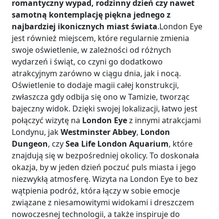
romantyczny wypad, rodzinny dzień czy nawet
samotną kontemplację piękna jednego z
najbardziej ikonicznych miast świata
.London Eye
jest również miejscem, które regularnie zmienia
swoje oświetlenie, w zależności od różnych
wydarzeń i świąt, co czyni go dodatkowo
atrakcyjnym zarówno w ciągu dnia, jak i nocą.
Oświetlenie to dodaje magii całej konstrukcji,
zwłaszcza gdy odbija się ono w Tamizie, tworząc
bajeczny widok. Dzięki swojej lokalizacji, łatwo jest
połączyć wizytę na
London Eye
z innymi atrakcjami
Londynu, jak
Westminster Abbey
,
London
Dungeon
, czy
Sea Life London Aquarium
, które
znajdują się w bezpośredniej okolicy. To doskonała
okazja, by w jeden dzień poczuć puls miasta i jego
niezwykłą atmosferę. Wizyta na London Eye to bez
wątpienia podróż, która łączy w sobie emocje
związane z niesamowitymi widokami i dreszczem
nowoczesnej technologii, a także inspiruje do