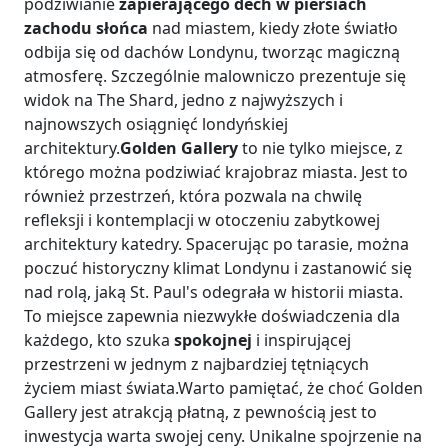
podziwianie
zapierającego dech w piersiach
zachodu słońca
nad miastem, kiedy złote światło
odbija się od dachów Londynu, tworząc magiczną
atmosferę. Szczególnie malowniczo prezentuje się
widok na The Shard, jedno z najwyższych i
najnowszych osiągnięć londyńskiej
architektury.
Golden Gallery
to nie tylko miejsce, z
którego można podziwiać krajobraz miasta. Jest to
również przestrzeń, która pozwala na chwilę
refleksji i kontemplacji w otoczeniu zabytkowej
architektury katedry. Spacerując po tarasie, można
poczuć historyczny klimat Londynu i zastanowić się
nad rolą, jaką St. Paul's odegrała w historii miasta.
To miejsce zapewnia niezwykłe doświadczenia dla
każdego, kto szuka
spokojnej
i inspirującej
przestrzeni w jednym z najbardziej tętniących
życiem miast świata.Warto pamiętać, że choć Golden
Gallery jest atrakcją płatną, z pewnością jest to
inwestycja warta swojej ceny. Unikalne spojrzenie na