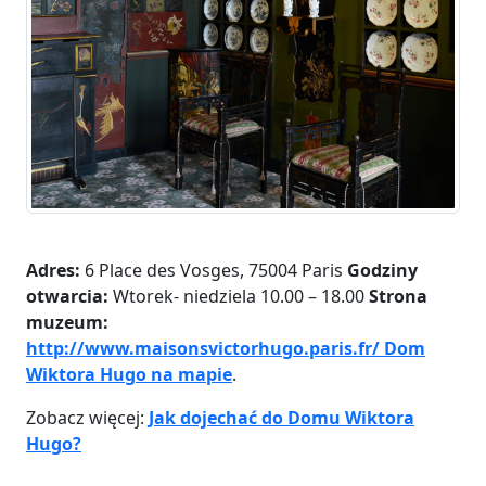
Adres:
6 Place des Vosges, 75004 Paris
Godziny
otwarcia:
Wtorek- niedziela 10.00 – 18.00
Strona
muzeum:
http://www.maisonsvictorhugo.paris.fr/
Dom
Wiktora Hugo na mapie
.
Zobacz więcej:
Jak dojechać do Domu Wiktora
Hugo?