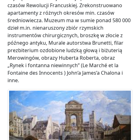
czasów Rewolucji Francuskiej. Zrekonstruowano
apartamenty z różnych okresów min. czasów
średniowiecza. Muzeum ma w sumie ponad 580 000
dzieł m.in. nienaruszony zbiór rzymskich
instrumentów chirurgicznych, broszkę w złocie z
późnego antyku, Murale autorstwa Brunetti, filar
prezbiterium ozdobione ludzką głową i biżuterią
Merowingów, obrazy Huberta Roberta, obraz
„Rynek i fontanna niewinnych” (Le Marché et la
Fontaine des Innocents ) John’a James’a Chalona i
inne.