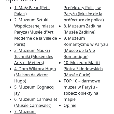
1. Mały Pałac (Petit
Prefektury Policji w
Palais)
Paryżu (Musée de la
2. Muzeum Sztuki
préfecture de police)
Współczesnej miasta
8. Muzeum Zadkina
Paryża (Musée d"Art
(Musée Zadkine)
Moderne de la Ville de
9. Muzeum
Paris)
Romantyzmu w Paryżu
3. Muzeum Nauki i
(Musée de la Vie
Techniki (Musée des
Romantique)
Arts et Métiers)
10. Muzeum Marii i
4. Dom Wiktora Hugo
Piotra Skłodowskich
(Maison de Victor
(Musée Curie)
Hugo)
TOP 10 – darmowe
5. Muzeum Cognacq
muzea w Paryżu -
Jay
zobacz obiekty na
6. Muzeum Carnavalet
mapie
(Musée Carnavalet)
Opinie
7. Muzeum