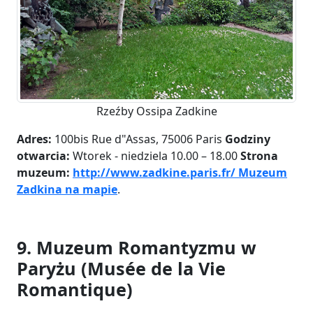
Rzeźby Ossipa Zadkine
Adres:
100bis Rue d"Assas, 75006 Paris
Godziny
otwarcia:
Wtorek - niedziela 10.00 – 18.00
Strona
muzeum:
http://www.zadkine.paris.fr/
Muzeum
Zadkina na mapie
.
9. Muzeum Romantyzmu w
Paryżu (Musée de la Vie
Romantique)