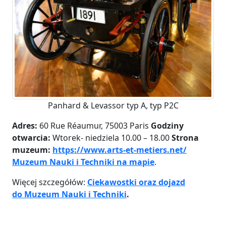
Panhard & Levassor typ A, typ P2C
Adres:
60 Rue Réaumur, 75003 Paris
Godziny
otwarcia:
Wtorek- niedziela 10.00 – 18.00
Strona
muzeum:
https://www.arts-et-metiers.net/
Muzeum Nauki i Techniki na mapie
.
Więcej szczegółów:
Ciekawostki oraz dojazd
do Muzeum Nauki i Techniki
.