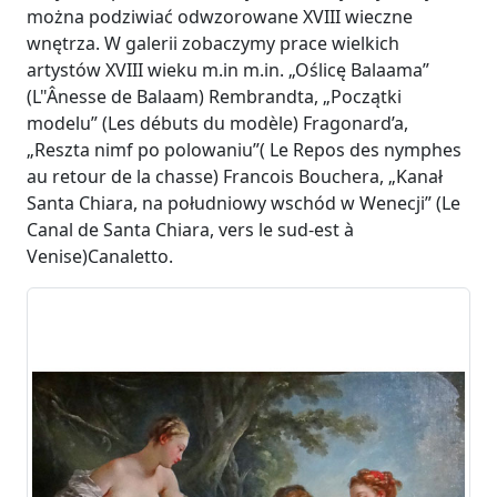
można podziwiać odwzorowane XVIII wieczne
wnętrza. W galerii zobaczymy prace wielkich
artystów XVIII wieku m.in m.in. „Oślicę Balaama”
(L"Ânesse de Balaam) Rembrandta, „Początki
modelu” (Les débuts du modèle) Fragonard’a,
„Reszta nimf po polowaniu”( Le Repos des nymphes
au retour de la chasse) Francois Bouchera, „Kanał
Santa Chiara, na południowy wschód w Wenecji” (Le
Canal de Santa Chiara, vers le sud-est à
Venise)Canaletto.