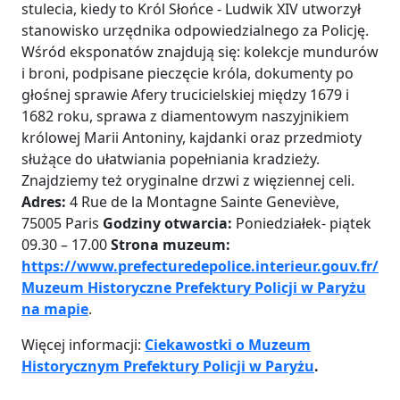
stulecia, kiedy to Król Słońce - Ludwik XIV utworzył
stanowisko urzędnika odpowiedzialnego za Policję.
Wśród eksponatów znajdują się: kolekcje mundurów
i broni, podpisane pieczęcie króla, dokumenty po
głośnej sprawie Afery trucicielskiej między 1679 i
1682 roku, sprawa z diamentowym naszyjnikiem
królowej Marii Antoniny, kajdanki oraz przedmioty
służące do ułatwiania popełniania kradzieży.
Znajdziemy też oryginalne drzwi z więziennej celi.
Adres:
4 Rue de la Montagne Sainte Geneviève,
75005 Paris
Godziny otwarcia:
Poniedziałek- piątek
09.30 – 17.00
Strona muzeum:
https://www.prefecturedepolice.interieur.gouv.fr/
Muzeum Historyczne Prefektury Policji w Paryżu
na mapie
.
Więcej informacji:
Ciekawostki o Muzeum
Historycznym Prefektury Policji w Paryżu
.