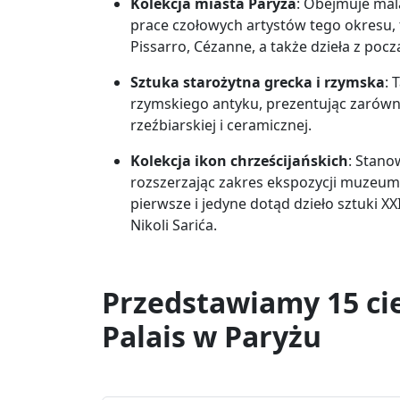
Kolekcja miasta Paryża
: Obejmuje mala
prace czołowych artystów tego okresu, ta
Pissarro, Cézanne, a także dzieła z począ
Sztuka starożytna grecka i rzymska
: 
rzymskiego antyku, prezentując zarówno
rzeźbiarskiej i ceramicznej​.
Kolekcja ikon chrześcijańskich
: Stano
rozszerzając zakres ekspozycji muzeum n
pierwsze i jedyne dotąd dzieło sztuki 
Nikoli Sarića​.
Przedstawiamy 15 ci
Palais w Paryżu