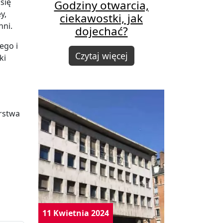
się
Godziny otwarcia,
y,
ciekawostki, jak
i​​.
dojechać?
ego i
Czytaj więcej
ki
orstwa
11 Kwietnia 2024