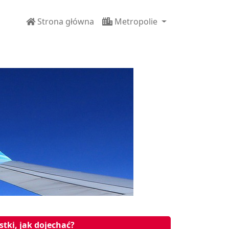
Strona główna
Metropolie
stki, jak dojechać?