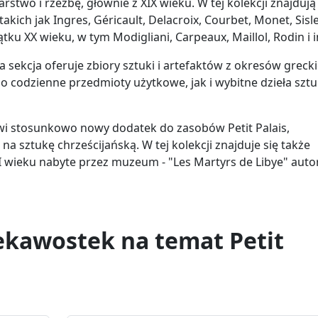
rstwo i rzeźbę, głównie z XIX wieku. W tej kolekcji znajdują 
kich jak Ingres, Géricault, Delacroix, Courbet, Monet, Sisle
tku XX wieku, w tym Modigliani, Carpeaux, Maillol, Rodin i inn
Ta sekcja oferuje zbiory sztuki i artefaktów z okresów grecki
 codzienne przedmioty użytkowe, jak i wybitne dzieła sztu
wi stosunkowo nowy dodatek do zasobów Petit Palais,
a sztukę chrześcijańską. W tej kolekcji znajduje się także
XXI wieku nabyte przez muzeum - "Les Martyrs de Libye" aut
ekawostek na temat Petit