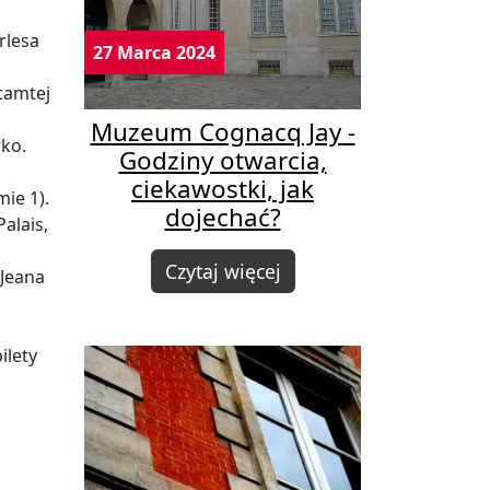
rlesa
27 Marca 2024
tamtej
Muzeum Cognacq Jay -
wko.
Godziny otwarcia,
ciekawostki, jak
 1)​​.
dojechać?
alais,
Czytaj więcej
 Jeana
ilety