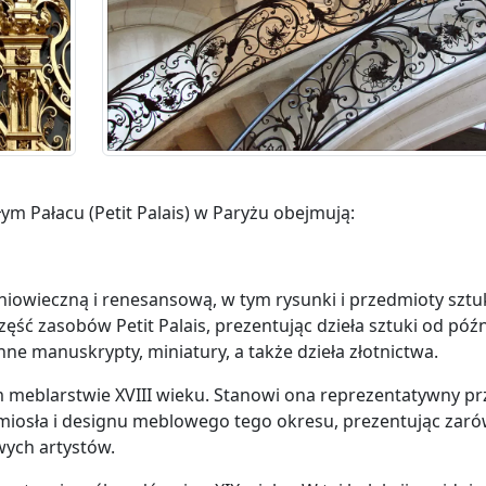
m Pałacu (Petit Palais) w Paryżu obejmują:
niowieczną i renesansową, w tym rysunki i przedmioty sztu
część zasobów Petit Palais, prezentując dzieła sztuki od pó
e manuskrypty, miniatury, a także dzieła złotnictwa​​.
im meblarstwie XVIII wieku. Stanowi ona reprezentatywny pr
emiosła i designu meblowego tego okresu, prezentując zar
wych artystów.