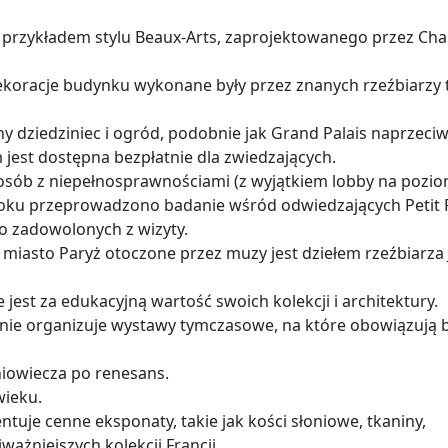
est przykładem stylu Beaux-Arts, zaprojektowanego przez Cha
ekoracje budynku wykonane były przez znanych rzeźbiarzy 
lny dziedziniec i ogród, podobnie jak Grand Palais naprzeci
 jest dostępna bezpłatnie dla zwiedzających.
sób z niepełnosprawnościami (z wyjątkiem lobby na poziomie
roku przeprowadzono badanie wśród odwiedzających Petit P
 zadowolonych z wizyty​.
miasto Paryż otoczone przez muzy jest dziełem rzeźbiarza
ne jest za edukacyjną wartość swoich kolekcji i architektury​.
nie organizuje wystawy tymczasowe, na które obowiązują b
iowiecza po renesans​​.
ieku​.
tuje cenne eksponaty, takie jak kości słoniowe, tkaniny,
ażniejszych kolekcji Francji​​.