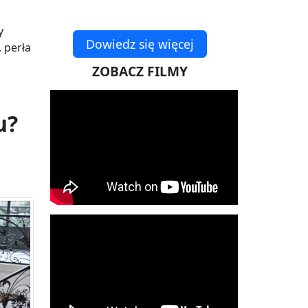
y
Dowiedz się więcej
 perła
ZOBACZ FILMY
u?