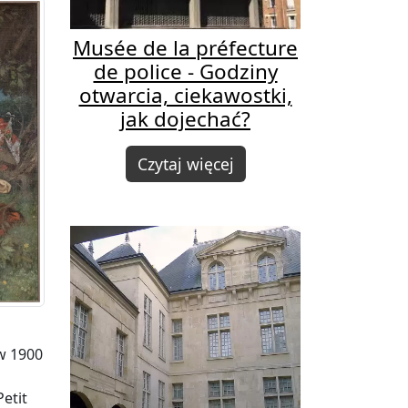
Musée de la préfecture
de police - Godziny
otwarcia, ciekawostki,
jak dojechać?
Czytaj więcej
w 1900
Petit