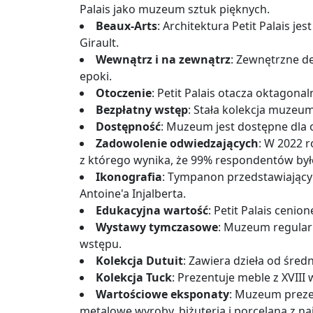
Palais jako muzeum sztuk pięknych​​.
Beaux-Arts
: Architektura Petit Palais j
Girault​.
Wewnątrz i na zewnątrz
: Zewnętrzne d
epoki​.
Otoczenie
: Petit Palais otacza oktagona
Bezpłatny wstęp
: Stała kolekcja muzeum
Dostępność
: Muzeum jest dostępne dla o
Zadowolenie odwiedzających
: W 2022 
z którego wynika, że 99% respondentów było
Ikonografia
: Tympanon przedstawiający 
Antoine'a Injalberta.
Edukacyjna wartość
: Petit Palais cenio
Wystawy tymczasowe
: Muzeum regular
wstępu​​.
Kolekcja Dutuit
: Zawiera dzieła od średn
Kolekcja Tuck
: Prezentuje meble z XVIII w
Wartościowe eksponaty
: Muzeum prezen
metalowe wyroby, biżuteria i porcelana z najw