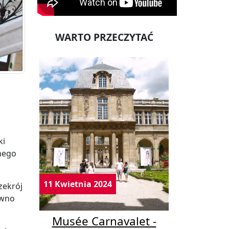
WARTO PRZECZYTAĆ
ki
źnego
11 Kwietnia 2024
zekrój
ówno
Musée Carnavalet -