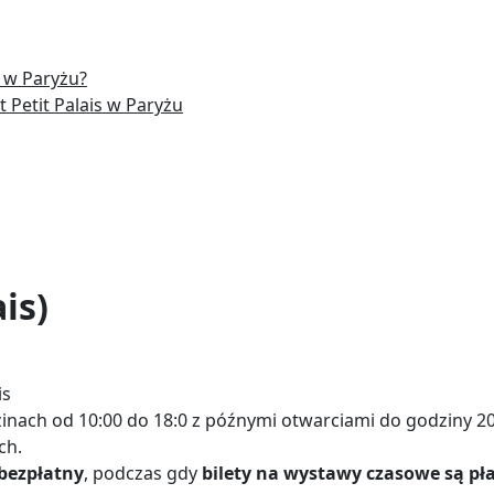
u w Paryżu?
Petit Palais w Paryżu
is)
is
inach od 10:00 do 18:0 z późnymi otwarciami do godziny 2
ch.
bezpłatny
, podczas gdy
bilety na wystawy czasowe są pł