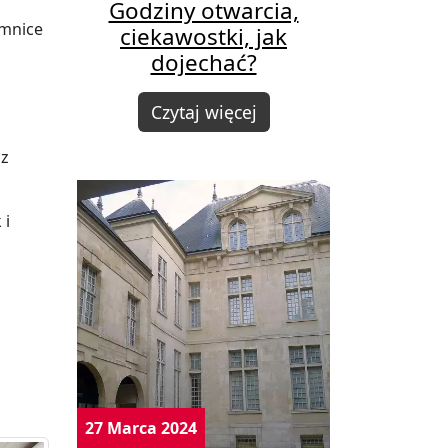
Godziny otwarcia,
emnice
ciekawostki, jak
dojechać?
Czytaj więcej
az
 i
27 Marca 2024