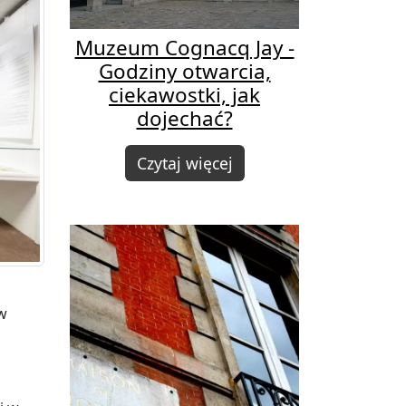
Muzeum Cognacq Jay -
Godziny otwarcia,
ciekawostki, jak
dojechać?
Czytaj więcej
w