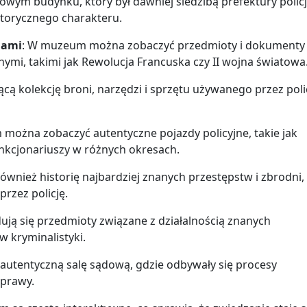
kowym budynku, który był dawniej siedzibą prefektury policj
torycznego charakteru.
iami
: W muzeum można zobaczyć przedmioty i dokumenty
ymi, takimi jak Rewolucja Francuska czy II wojna światowa
cą kolekcję broni, narzędzi i sprzętu używanego przez poli
można zobaczyć autentyczne pojazdy policyjne, takie jak
nkcjonariuszy w różnych okresach.
wnież historię najbardziej znanych przestępstw i zbrodni,
przez policję.
ją się przedmioty związane z działalnością znanych
 kryminalistyki.
utentyczną salę sądową, gdzie odbywały się procesy
zprawy.