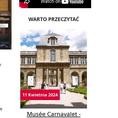
WARTO PRZECZYTAĆ
e
11 Kwietnia 2024
 w
Musée Carnavalet -