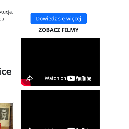
ytucja,
Dowiedz się więcej
cu
ZOBACZ FILMY
ice