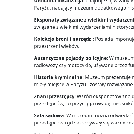
Unikalna lokalizacja
: Znajduje się w zabyt
Paryżu, nadający muzeum dodatkowego his
Eksponaty związane z wielkimi wydarzen
związane z wielkimi wydarzeniami historyczn
Kolekcja broni i narzędzi
: Posiada imponują
przestrzeni wieków.
Autentyczne pojazdy policyjne
: W muzeum 
radiowozy czy motocykle, używane przez fu
Historia kryminalna
: Muzeum prezentuje ró
miały miejsce w Paryżu i zostały rozwiązane 
Znani przestępcy
: Wśród eksponatów znajdu
przestępców, co przyciąga uwagę miłośników
Sala sądowa
: W muzeum można odwiedzić a
przestępców i gdzie odbywały się ważne ro