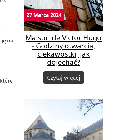
i w
27 Marca 2024
.
Maison de Victor Hugo
cję na
- Godziny otwarcia,
ciekawostki, jak
dojechać?
Czytaj więcej
 które