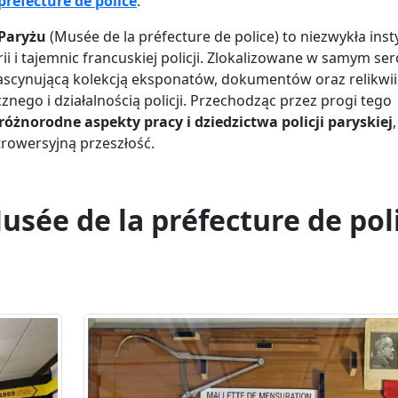
préfecture de police
.
 Paryżu
(Musée de la préfecture de police) to niezwykła inst
i i tajemnic francuskiej policji. Zlokalizowane w samym ser
ą fascynującą kolekcją eksponatów, dokumentów oraz relikwii
znego i działalnością policji. Przechodząc przez progi tego
różnorodne aspekty pracy i dziedzictwa policji paryskiej
,
trowersyjną przeszłość.
usée de la préfecture de pol