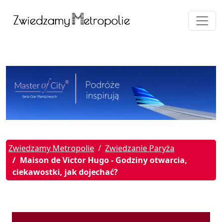
Zwiedzamy Metropolie
Zwiedzanie Paryża
Maison de Victor Hugo - Godziny otwarcia,
ciekawostki, jak dojechać?