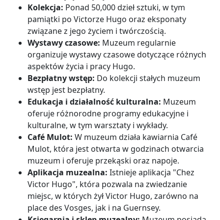
Kolekcja:
Ponad 50,000 dzieł sztuki, w tym
pamiątki po Victorze Hugo oraz eksponaty
związane z jego życiem i twórczością.
Wystawy czasowe:
Muzeum regularnie
organizuje wystawy czasowe dotyczące różnych
aspektów życia i pracy Hugo.
Bezpłatny wstęp:
Do kolekcji stałych muzeum
wstęp jest bezpłatny.
Edukacja i działalność kulturalna:
Muzeum
oferuje różnorodne programy edukacyjne i
kulturalne, w tym warsztaty i wykłady.
Café Mulot:
W muzeum działa kawiarnia Café
Mulot, która jest otwarta w godzinach otwarcia
muzeum i oferuje przekąski oraz napoje.
Aplikacja muzealna:
Istnieje aplikacja "Chez
Victor Hugo", która pozwala na zwiedzanie
miejsc, w których żył Victor Hugo, zarówno na
place des Vosges, jak i na Guernsey.
Księgarnia i sklep muzealny:
Muzeum posiada