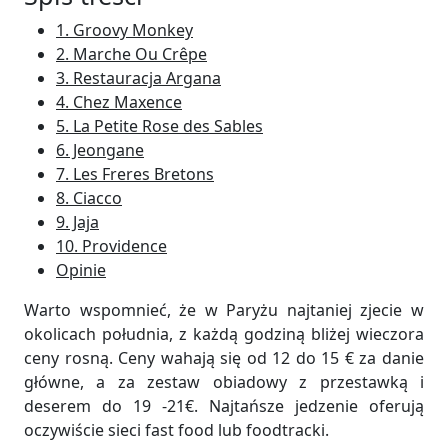
1. Groovy Monkey
2. Marche Ou Crêpe
3. Restauracja Argana
4. Chez Maxence
5. La Petite Rose des Sables
6. Jeongane
7. Les Freres Bretons
8. Ciacco
9. Jaja
10. Providence
Opinie
Warto wspomnieć, że w Paryżu najtaniej zjecie w
okolicach południa, z każdą godziną bliżej wieczora
ceny rosną. Ceny wahają się od 12 do 15 € za danie
główne, a za zestaw obiadowy z przestawką i
deserem do 19 -21€. Najtańsze jedzenie oferują
oczywiście sieci fast food lub foodtracki.