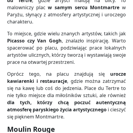
du Tertre
, gdzie artyści malują na ulicy. To
malowniczy plac
w samym sercu Montmartre
w
Paryżu, słynący z atmosfery artystycznej i uroczego
charakteru.
To miejsce, gdzie wielu znanych artystów, takich jak
Picasso czy Van Gogh
, znalazło inspirację. Warto
spacerować po placu, podziwiając prace lokalnych
artystów ulicznych, którzy tworzą i wystawiają swoje
prace na otwartej przestrzeni.
Oprócz tego, na placu znajdują się
urocze
kawiarenki i restauracje
, gdzie można zatrzymać
się na kawę lub coś do jedzenia. Place du Tertre to
nie tylko miejsce dla miłośników sztuki, ale również
dla tych, którzy chcą poczuć autentyczną
atmosferę paryskiego życia artystycznego
i cieszyć
się pięknem Montmartre.
Moulin Rouge