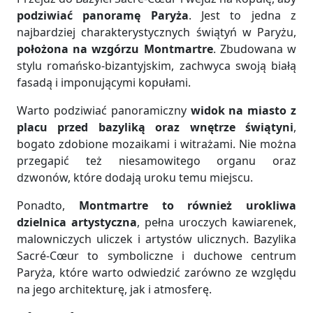
podziwiać panoramę Paryża
. Jest to jedna z
najbardziej charakterystycznych świątyń w Paryżu,
położona na wzgórzu Montmartre
. Zbudowana w
stylu romańsko-bizantyjskim, zachwyca swoją białą
fasadą i imponującymi kopułami.
Warto podziwiać panoramiczny
widok na miasto z
placu przed bazyliką oraz wnętrze świątyni
,
bogato zdobione mozaikami i witrażami. Nie można
przegapić też niesamowitego organu oraz
dzwonów, które dodają uroku temu miejscu.
Ponadto,
Montmartre to również urokliwa
dzielnica artystyczna
, pełna uroczych kawiarenek,
malowniczych uliczek i artystów ulicznych. Bazylika
Sacré-Cœur to symboliczne i duchowe centrum
Paryża, które warto odwiedzić zarówno ze względu
na jego architekturę, jak i atmosferę.