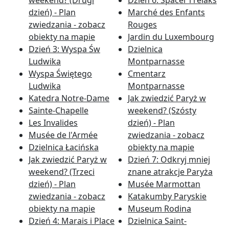
weekend? (Drugi
Dzień 6: Spacer i relaks
dzień) - Plan
Marché des Enfants
zwiedzania - zobacz
Rouges
obiekty na mapie
Jardin du Luxembourg
Dzień 3: Wyspa Św
Dzielnica
Ludwika
Montparnasse
Wyspa Świętego
Cmentarz
Ludwika
Montparnasse
Katedra Notre-Dame
Jak zwiedzić Paryż w
Sainte-Chapelle
weekend? (Szósty
Les Invalides
dzień) - Plan
Musée de l'Armée
zwiedzania - zobacz
Dzielnica Łacińska
obiekty na mapie
Jak zwiedzić Paryż w
Dzień 7: Odkryj mniej
weekend? (Trzeci
znane atrakcje Paryża
dzień) - Plan
Musée Marmottan
zwiedzania - zobacz
Katakumby Paryskie
obiekty na mapie
Museum Rodina
Dzień 4: Marais i Place
Dzielnica Saint-