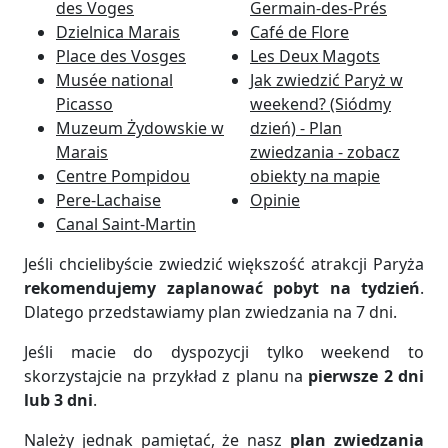
des Voges
Germain-des-Prés
Dzielnica Marais
Café de Flore
Place des Vosges
Les Deux Magots
Musée national
Jak zwiedzić Paryż w
Picasso
weekend? (Siódmy
Muzeum Żydowskie w
dzień) - Plan
Marais
zwiedzania - zobacz
Centre Pompidou
obiekty na mapie
Pere-Lachaise
Opinie
Canal Saint-Martin
Jeśli chcielibyście zwiedzić większość atrakcji Paryża
rekomendujemy zaplanować pobyt na tydzień
.
Dlatego przedstawiamy plan zwiedzania na 7 dni.
Jeśli macie do dyspozycji tylko weekend to
skorzystajcie na przykład z planu na
pierwsze 2 dni
lub 3 dni
.
Należy jednak pamiętać, że nasz
plan zwiedzania