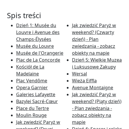
Spis treści
Dzień 1: Musée du
Jak zwiedzić Paryż w
Louvre i Avenue des
weekend? (Czwarty
Champs-Élysées
dzień) - Plan
Musée du Louvre
zwiedzania - zobacz
Musée de l'Orangerie
obiekty na mapie
Plac de La Concorde
Dzień 5: Wielkie Muzea
Kościół de La
i Luksusowe Zakupy
Madelaine
Wersal
Plac Vendôme
Wieża Eiffla
Opera Garnier
Avenue Montaigne
Galeries Lafayette
Jak zwiedzić Paryż w
Bazylei Sacré-Cœur
weekend? (Piąty dzień)
Place du Tertre
- Plan zwiedzania -
Moulin Rouge
zobacz obiekty na
Jak zwiedzić Paryż w
mapie