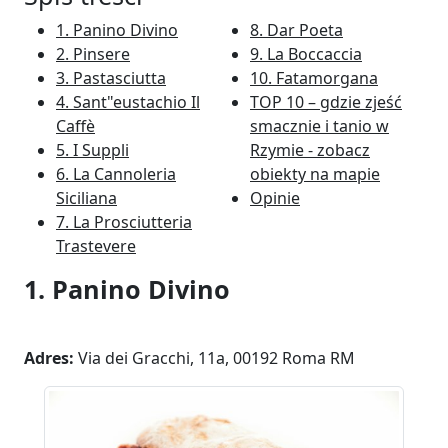
1. Panino Divino
8. Dar Poeta
2. Pinsere
9. La Boccaccia
3. Pastasciutta
10. Fatamorgana
4. Sant"eustachio Il
TOP 10 – gdzie zjeść
Caffè
smacznie i tanio w
5. I Suppli
Rzymie - zobacz
6. La Cannoleria
obiekty na mapie
Siciliana
Opinie
7. La Prosciutteria
Trastevere
1. Panino Divino
Adres:
Via dei Gracchi, 11a, 00192 Roma RM