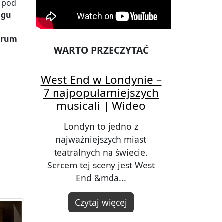
 pod
agu
,
ntrum
WARTO PRZECZYTAĆ
West End w Londynie –
7 najpopularniejszych
musicali | Wideo
Londyn to jedno z
najważniejszych miast
teatralnych na świecie.
Sercem tej sceny jest West
End &mda...
Czytaj więcej