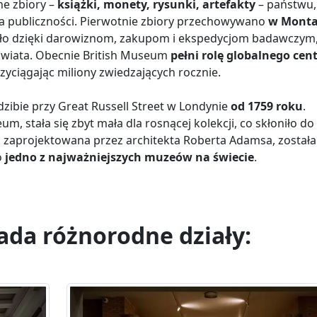
ne zbiory –
książki, monety, rysunki, artefakty
– państwu,
la publiczności. Pierwotnie zbiory przechowywano
w Mont
ło dzięki darowiznom, zakupom i ekspedycjom badawczym
świata. Obecnie British Museum
pełni rolę globalnego ce
rzyciągając miliony zwiedzających rocznie.
dzibie przy Great Russell Street w Londynie
od 1759 roku
.
, stała się zbyt mała dla rosnącej kolekcji, co skłoniło do
zaprojektowana przez architekta Roberta Adamsa, została
o
jedno z najważniejszych muzeów na świecie
.
ada różnorodne działy: