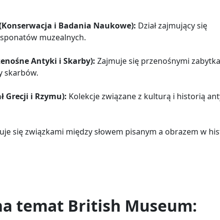
h (Konserwacja i Badania Naukowe):
Dział zajmujący się
ksponatów muzealnych.
zenośne Antyki i Skarby):
Zajmuje się przenośnymi zabytka
y skarbów.
 Grecji i Rzymu):
Kolekcje związane z kulturą i historią an
je się związkami między słowem pisanym a obrazem w histo
na temat British Museum: