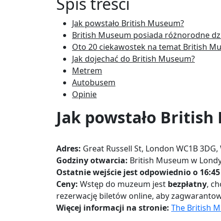
Spis treści
Jak powstało British Museum?
British Museum posiada różnorodne dzi
Oto 20 ciekawostek na temat British M
Jak dojechać do British Museum?
Metrem
Autobusem
Opinie
Jak powstało Britis
Adres:
Great Russell St, London WC1B 3DG, 
Godziny otwarcia:
British Museum w Londyn
Ostatnie wejście jest odpowiednio o 16:45 
Ceny:
Wstęp do muzeum jest
bezpłatny
, c
rezerwację biletów online, aby zagwarantow
Więcej informacji na stronie:
The British