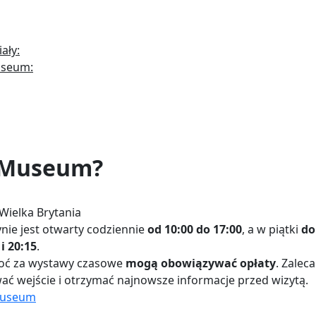
ały:
useum:
h Museum?
Wielka Brytania
ie jest otwarty codziennie
od 10:00 do 17:00
, a w piątki
do
i 20:15
.
hoć za wystawy czasowe
mogą obowiązywać opłaty
. Zaleca
ać wejście i otrzymać najnowsze informacje przed wizytą.
 Museum